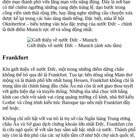
diện mạo thành phố vừa lãng mạn vừa năng động. Đây là nơi bạn
có thể chiêm ngưỡng những cung điện tráng lệ, dạo bước trong
công viên sinh thái rộng lớn, hay lắng nghe những câu chuyện xưa
được kể lại trong các bảo tàng danh tiếng. Đặc biệt, mùa lễ hội
Oktoberfest – biểu tượng văn hóa đặc trưng của nước Đức – chính
là thời điểm Munich rực rỡ và sống động nhất.
Giới thiệu về nước Đức – Munich (ảnh sưu tầm)
Frankfurt
Khi giới thiệu về nước Đức, một trong những điểm dừng chân
không thể bỏ qua đó là Frankfurt. Tọa lạc bên dòng sông Main thơ
mộng và là thành phố lớn nhất bang Hessen, Frankfurt không chỉ là
trung tâm tài chính hàng đầu châu Âu mà còn là nơi giao thoa tuyệt
vời giữa hiện đại và truyền thống. Những tòa nhà chọc trời bằng
kính cao chót vót sánh vai cùng quảng trường cổ kính, nhà thờ kiểu
Gothic và công trình kiến trúc Baroque tạo nên một Frankfurt đầy
mê hoặc.
Không chỉ nổi bật với vai trò là trụ sở của Ngân hàng Trung ương
châu Âu và Sở giao dịch chứng khoán lớn nhất Đức, Frankfurt còn
là cửa ngõ quốc tế với sân bay sầm uất bậc nhất cả nước. Thành phố
này còn là thủ phủ của các sự kiện tầm cỡ như hội chợ sách quốc tế,