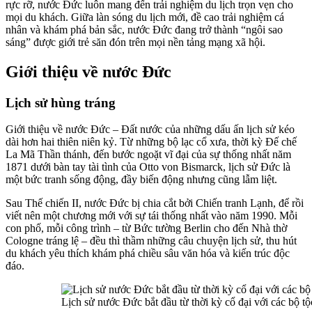
rực rỡ, nước Đức luôn mang đến trải nghiệm du lịch trọn vẹn cho
mọi du khách. Giữa làn sóng du lịch mới, đề cao trải nghiệm cá
nhân và khám phá bản sắc, nước Đức đang trở thành “ngôi sao
sáng” được giới trẻ săn đón trên mọi nền tảng mạng xã hội.
Giới thiệu về nước Đức
Lịch sử hùng tráng
Giới thiệu về nước Đức – Đất nước của những dấu ấn lịch sử kéo
dài hơn hai thiên niên kỷ. Từ những bộ lạc cổ xưa, thời kỳ Đế chế
La Mã Thần thánh, đến bước ngoặt vĩ đại của sự thống nhất năm
1871 dưới bàn tay tài tình của Otto von Bismarck, lịch sử Đức là
một bức tranh sống động, đầy biến động nhưng cũng lẫm liệt.
Sau Thế chiến II, nước Đức bị chia cắt bởi Chiến tranh Lạnh, để rồi
viết nên một chương mới với sự tái thống nhất vào năm 1990. Mỗi
con phố, mỗi công trình – từ Bức tường Berlin cho đến Nhà thờ
Cologne tráng lệ – đều thì thầm những câu chuyện lịch sử, thu hút
du khách yêu thích khám phá chiều sâu văn hóa và kiến trúc độc
đáo.
Lịch sử nước Đức bắt đầu từ thời kỳ cổ đại với các bộ t