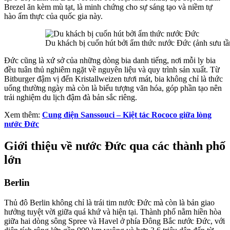
Brezel ăn kèm mù tạt, là minh chứng cho sự sáng tạo và niềm tự
hào ẩm thực của quốc gia này.
Du khách bị cuốn hút bởi ẩm thức nước Đức (ảnh sưu t
Đức cũng là xứ sở của những dòng bia danh tiếng, nơi mỗi ly bia
đều tuân thủ nghiêm ngặt về nguyên liệu và quy trình sản xuất. Từ
Bitburger đậm vị đến Kristallweizen tươi mát, bia không chỉ là thức
uống thường ngày mà còn là biểu tượng văn hóa, góp phần tạo nên
trải nghiệm du lịch đậm đà bản sắc riêng.
Xem thêm:
Cung điện Sanssouci – Kiệt tác Rococo giữa lòng
nước Đức
Giới thiệu về nước Đức qua các thành phố
lớn
Berlin
Thủ đô Berlin không chỉ là trái tim nước Đức mà còn là bản giao
hưởng tuyệt vời giữa quá khứ và hiện tại. Thành phố nằm hiền hòa
giữa hai dòng sông Spree và Havel ở phía Đông Bắc nước Đức, với