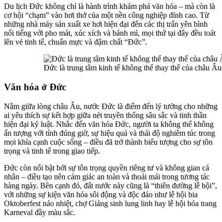
Du lịch Đức không chỉ là hành trình khám phá văn hóa – mà còn là
cơ hội “chạm” vào hơi thở của một nền công nghiệp đỉnh cao. Từ
những nhà máy sản xuất xe hơi hiện đại đến các thị trấn yên bình
nổi tiếng với pho mát, xúc xích và bánh mì, mọi thứ tại đây đều toát
lên vẻ tinh tế, chuẩn mực và đậm chất “Đức”.
Đức là trung tâm kinh tế không thể thay thế của châu Âu
Văn hóa ở Đức
Nằm giữa lòng châu Âu, nước Đức là điểm đến lý tưởng cho những
ai yêu thích sự kết hợp giữa nét truyền thống sâu sắc và tinh thần
hiện đại kỷ luật. Nhắc đến văn hóa Đức, người ta không thể không
ấn tượng với tính đúng giờ, sự hiệu quả và thái độ nghiêm túc trong
mọi khía cạnh cuộc sống – điều đã trở thành biểu tượng cho sự tôn
trọng và tinh tế trong giao tiếp.
Đức còn nổi bật bởi sự tôn trọng quyền riêng tư và không gian cá
nhân – điều tạo nên cảm giác an toàn và thoải mái trong tương tác
hàng ngày. Bên cạnh đó, đất nước này cũng là “thiên đường lễ hội”,
với những sự kiện văn hóa sôi động và độc đáo như lễ hội bia
Oktoberfest náo nhiệt, chợ Giáng sinh lung linh hay lễ hội hóa trang
Karneval đầy màu sắc.