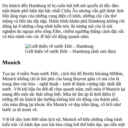
Du khách đến Hamburg sẽ bị cuốn hút bởi nét quyến rũ độc đáo:
một thành phố hiện đại bậc nhất Châu Âu nhưng vẫn giữ được linh
hồn lãng mạn của những cung điện cổ kính, những cây cầu thơ
mộng và bến tàu tấp nập. Hành trình khám phá Hamburg không chỉ
dừng lại ở những công trình kiến trúc ấn tượng mà còn là trải
nghiệm du ngoạn trên sông Elbe, chiêm ngưỡng thắng cảnh đặc sắc
và hòa mình vào các lễ hội sôi động quanh năm.
Giới thiệu về nước Đức – Hamburg (ảnh sưu tầm)
Munich
Tọa lạc ở miền Nam nước Đức, cách thủ đô Berlin khoảng 600km,
Munich không chỉ là thủ phủ của bang Bayern giàu có mà còn là
trung tâm văn hóa – nghệ thuật – kinh tế thịnh vượng bậc nhất đất
nước. Với khí hậu ôn đới dễ chịu quanh năm, mỗi mùa ở Munich lại
mang đến một sắc thái riêng biệt. Mùa hè ấm áp là thời điểm lý
tưởng để du khách tận hưởng không khí sôi động của thành phố,
còn mùa đông lại khoác lên Munich vẻ đẹp trầm lặng, cổ tích như
bước ra từ tranh vẽ.
Với bề dày hơn 800 năm lịch sử, Munich sở hữu những công trình
kiến trúc cổ kính đan xen hài hòa cùng hơi thở hiện đại, tạo nên một