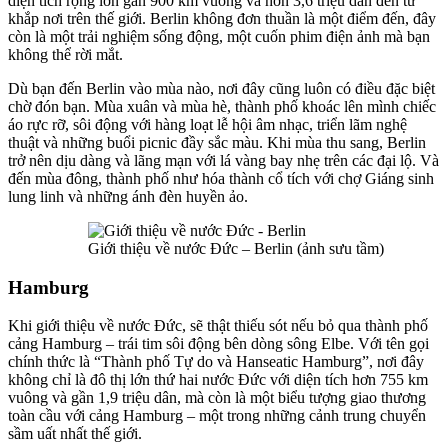
diện tích rộng lớn gần 900 km vuông và hơn 3,6 triệu dân đến từ
khắp nơi trên thế giới. Berlin không đơn thuần là một điểm đến, đây
còn là một trải nghiệm sống động, một cuốn phim điện ảnh mà bạn
không thể rời mắt.
Dù bạn đến Berlin vào mùa nào, nơi đây cũng luôn có điều đặc biệt
chờ đón bạn. Mùa xuân và mùa hè, thành phố khoác lên mình chiếc
áo rực rỡ, sôi động với hàng loạt lễ hội âm nhạc, triển lãm nghệ
thuật và những buổi picnic đầy sắc màu. Khi mùa thu sang, Berlin
trở nên dịu dàng và lãng mạn với lá vàng bay nhẹ trên các đại lộ. Và
đến mùa đông, thành phố như hóa thành cổ tích với chợ Giáng sinh
lung linh và những ánh đèn huyền ảo.
Giới thiệu về nước Đức – Berlin (ảnh sưu tầm)
Hamburg
Khi giới thiệu về nước Đức, sẽ thật thiếu sót nếu bỏ qua thành phố
cảng Hamburg – trái tim sôi động bên dòng sông Elbe. Với tên gọi
chính thức là “Thành phố Tự do và Hanseatic Hamburg”, nơi đây
không chỉ là đô thị lớn thứ hai nước Đức với diện tích hơn 755 km
vuông và gần 1,9 triệu dân, mà còn là một biểu tượng giao thương
toàn cầu với cảng Hamburg – một trong những cảnh trung chuyển
sầm uất nhất thế giới.