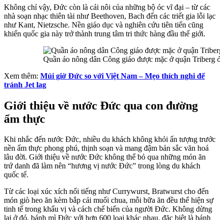
Không chỉ vậy, Đức còn là cái nôi của những bộ óc vĩ đại – từ các
nhà soạn nhạc thiên tài như Beethoven, Bach đến các triết gia lỗi lạc
như Kant, Nietzsche. Nền giáo dục và nghiên cứu tiên tiến cũng
khiến quốc gia này trở thành trung tâm tri thức hàng đầu thế giới.
Quần áo nông dân Công giáo được mặc ở quận Triberg ở 
Xem thêm:
Múi giờ Đức so với Việt Nam – Mẹo thích nghi để
tránh Jet lag
Giới thiệu về nước Đức qua con đường
ẩm thực
Khi nhắc đến nước Đức, nhiều du khách không khỏi ấn tượng trước
nền ẩm thực phong phú, thịnh soạn và mang đậm bản sắc văn hoá
lâu đời. Giới thiệu về nước Đức không thể bỏ qua những món ăn
trứ danh đã làm nên “hương vị nước Đức” trong lòng du khách
quốc tế.
Từ các loại xúc xích nổi tiếng như Currywurst, Bratwurst cho đến
món giò heo ăn kèm bắp cải muối chua, mỗi bữa ăn đều thể hiện sự
tinh tế trong khẩu vị và cách chế biến của người Đức. Không dừng
lại ở đó, bánh mì Đức với hơn 600 loại khác nhau, đặc biệt là bánh