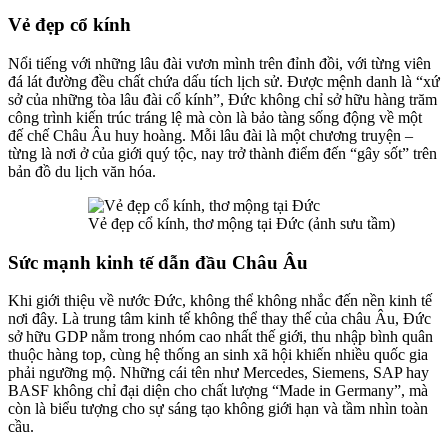
Vẻ đẹp cổ kính
Nổi tiếng với những lâu đài vươn mình trên đỉnh đồi, với từng viên
đá lát đường đều chất chứa dấu tích lịch sử. Được mệnh danh là “xứ
sở của những tòa lâu đài cổ kính”, Đức không chỉ sở hữu hàng trăm
công trình kiến trúc tráng lệ mà còn là bảo tàng sống động về một
đế chế Châu Âu huy hoàng. Mỗi lâu đài là một chương truyện –
từng là nơi ở của giới quý tộc, nay trở thành điểm đến “gây sốt” trên
bản đồ du lịch văn hóa.
Vẻ đẹp cổ kính, thơ mộng tại Đức (ảnh sưu tầm)
Sức mạnh kinh tế dẫn đầu Châu Âu
Khi giới thiệu về nước Đức, không thể không nhắc đến nền kinh tế
nơi đây. Là trung tâm kinh tế không thể thay thế của châu Âu, Đức
sở hữu GDP nằm trong nhóm cao nhất thế giới, thu nhập bình quân
thuộc hàng top, cùng hệ thống an sinh xã hội khiến nhiều quốc gia
phải ngưỡng mộ. Những cái tên như Mercedes, Siemens, SAP hay
BASF không chỉ đại diện cho chất lượng “Made in Germany”, mà
còn là biểu tượng cho sự sáng tạo không giới hạn và tầm nhìn toàn
cầu.