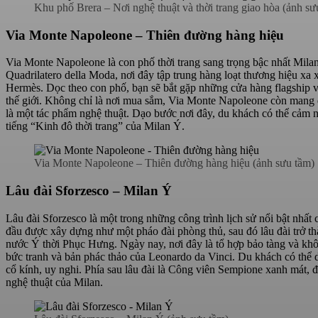
Khu phố Brera – Nơi nghệ thuật và thời trang giao hòa (ảnh sư
Via Monte Napoleone – Thiên đường hàng hiệu
Via Monte Napoleone là con phố thời trang sang trọng bậc nhất Mil
Quadrilatero della Moda, nơi đây tập trung hàng loạt thương hiệu xa 
Hermès. Dọc theo con phố, bạn sẽ bắt gặp những cửa hàng flagship với t
thế giới. Không chỉ là nơi mua sắm, Via Monte Napoleone còn mang đ
là một tác phẩm nghệ thuật. Dạo bước nơi đây, du khách có thể cảm nh
tiếng “Kinh đô thời trang” của Milan Ý.
Via Monte Napoleone – Thiên đường hàng hiệu (ảnh sưu tầm)
Lâu đài Sforzesco – Milan Ý
Lâu đài Sforzesco là một trong những công trình lịch sử nổi bật nhất
đầu được xây dựng như một pháo đài phòng thủ, sau đó lâu đài trở th
nước Ý thời Phục Hưng. Ngày nay, nơi đây là tổ hợp bảo tàng và khô
bức tranh và bản phác thảo của Leonardo da Vinci. Du khách có thể 
cổ kính, uy nghi. Phía sau lâu đài là Công viên Sempione xanh mát, 
nghệ thuật của Milan.