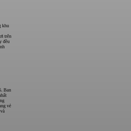
g khu
ơi trên
ày đều
anh
5. Ban
nhất
ững
ang vẻ
 và