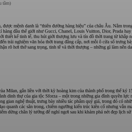
u tầm)
an, được mệnh danh là “thiên đường hàng hiệu” của châu Âu. Nằm tron
xỉ hàng đầu thế giới như Gucci, Chanel, Louis Vuitton, Dior, Prada hay
hiết kế tinh tế, thu hút giới thượng lưu và tín đồ thời trang từ khắp n
ến trải nghiệm văn hóa thời trang đẳng cấp, nơi mỗi ô cửa sổ trưng b
ận rõ hơi thở sang trọng, tinh tế và thời thượng – những gì làm nên d
 của Milan, gắn liền với thời kỳ hoàng kim của thành phố trong thế kỷ 1
ành dinh thự của gia tộc Sforza – một trong những gia đình quyền lực 
ng gian nghệ thuật, trưng bày nhiều tác phẩm quý giá, trong đó có nh
dạo quanh các sân trong, chiêm ngưỡng kiến trúc kiên cố nhưng vẫn m
điểm dừng chân lý tưởng để nghỉ ngơi sau khi khám phá nét đẹp lịch sử