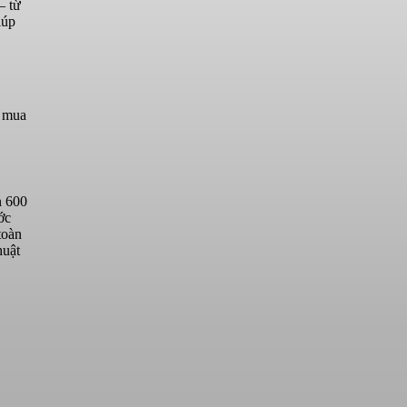
– từ
iúp
ể mua
n 600
ớc
toàn
huật