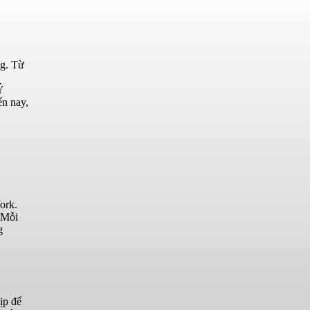
ng. Từ
Ý
ến nay,
ork.
 Mỗi
g
ịp để