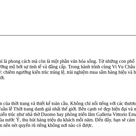
chỉ là phong cách mà còn là một phần văn hóa sống. Từ những con phố
gưỡng mộ bởi sự tinh tế và đẳng cấp. Trong hành trình cùng Vi Vu Châu
: chiêm ngưỡng kiến trúc tráng lệ, trải nghiệm mua sắm hàng hiệu và 
ới.
của thời trang và thiết kế toàn cầu. Không chỉ nổi tiếng với các thươn
uần lễ Thời trang danh giá nhất thế giới. Bên cạnh vẻ đẹp hiện đại và 
kiến trúc như nhà thờ Duomo hay phòng triển lãm Galleria Vittorio Em
g của nước Ý, thu hút hàng triệu du khách mỗi năm. Đến đây, bạn sẽ cảm
m nên nét quyến rũ riêng không nơi nào có được.