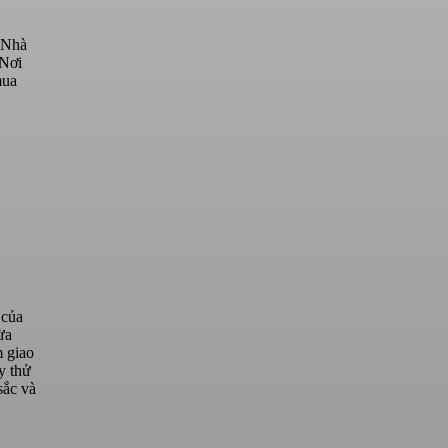
a Nhà
 Nơi
mua
 của
ừa
m giao
y thử
sắc và