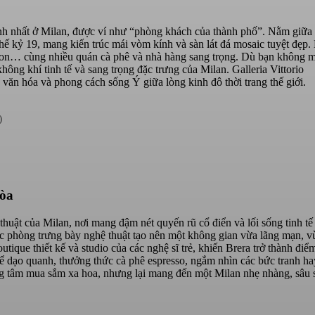
 kính nhất ở Milan, được ví như “phòng khách của thành phố”. Nằm giữ
ế kỷ 19, mang kiến trúc mái vòm kính và sàn lát đá mosaic tuyệt đẹp.
itton… cùng nhiều quán cà phê và nhà hàng sang trọng. Dù bạn không 
ng khí tinh tế và sang trọng đặc trưng của Milan. Galleria Vittorio
 văn hóa và phong cách sống Ý giữa lòng kinh đô thời trang thế giới.
)
hòa
thuật của Milan, nơi mang đậm nét quyến rũ cổ điển và lối sống tinh tế
ác phòng trưng bày nghệ thuật tạo nên một không gian vừa lãng mạn, v
utique thiết kế và studio của các nghệ sĩ trẻ, khiến Brera trở thành điể
ể dạo quanh, thưởng thức cà phê espresso, ngắm nhìn các bức tranh ha
ng tâm mua sắm xa hoa, nhưng lại mang đến một Milan nhẹ nhàng, sâu 