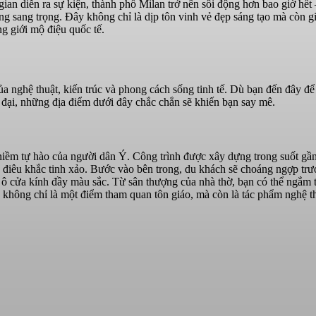
 gian diễn ra sự kiện, thành phố Milan trở nên sôi động hơn bao giờ hết 
rang sang trọng. Đây không chỉ là dịp tôn vinh vẻ đẹp sáng tạo mà còn g
ng giới mộ điệu quốc tế.
của nghệ thuật, kiến trúc và phong cách sống tinh tế. Dù bạn đến đây đ
đại, những địa điểm dưới đây chắc chắn sẽ khiến bạn say mê.
 niềm tự hào của người dân Ý. Công trình được xây dựng trong suốt gầ
điêu khắc tinh xảo. Bước vào bên trong, du khách sẽ choáng ngợp trư
 ô cửa kính đầy màu sắc. Từ sân thượng của nhà thờ, bạn có thể ngắm 
không chỉ là một điểm tham quan tôn giáo, mà còn là tác phẩm nghệ t