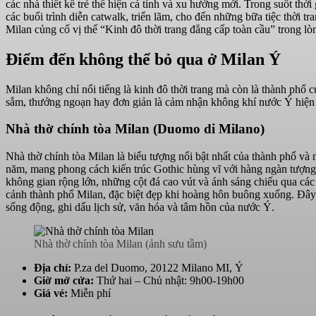
các nhà thiết kế trẻ thể hiện cá tính và xu hướng mới. Trong suốt thời
các buổi trình diễn catwalk, triển lãm, cho đến những bữa tiệc thời t
Milan củng cố vị thế “Kinh đô thời trang đẳng cấp toàn cầu” trong lò
Điểm đến không thể bỏ qua ở Milan Ý
Milan không chỉ nổi tiếng là kinh đô thời trang mà còn là thành phố 
sắm, thưởng ngoạn hay đơn giản là cảm nhận không khí nước Ý hiện 
Nhà thờ chính tòa Milan (Duomo di Milano)
Nhà thờ chính tòa Milan là biểu tượng nổi bật nhất của thành phố và
năm, mang phong cách kiến trúc Gothic hùng vĩ với hàng ngàn tượng 
không gian rộng lớn, những cột đá cao vút và ánh sáng chiếu qua các
cảnh thành phố Milan, đặc biệt đẹp khi hoàng hôn buông xuống. Đây 
sống động, ghi dấu lịch sử, văn hóa và tâm hồn của nước Ý.
Nhà thờ chính tòa Milan (ảnh sưu tầm)
Địa chỉ:
P.za del Duomo, 20122 Milano MI, Ý
Giờ mở cửa:
Thứ hai – Chủ nhật: 9h00-19h00
Giá vé:
Miễn phí