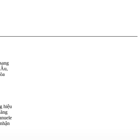
 sang
 Âu,
hòa
g hiệu
năng
anuele
 nhận