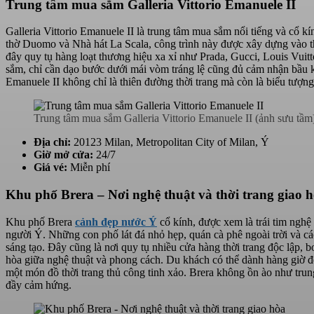
Trung tâm mua sắm Galleria Vittorio Emanuele II
Galleria Vittorio Emanuele II là trung tâm mua sắm nổi tiếng và cổ
thờ Duomo và Nhà hát La Scala, công trình này được xây dựng vào th
đây quy tụ hàng loạt thương hiệu xa xỉ như Prada, Gucci, Louis Vu
sắm, chỉ cần dạo bước dưới mái vòm tráng lệ cũng đủ cảm nhận bầu khô
Emanuele II không chỉ là thiên đường thời trang mà còn là biểu tượng
Trung tâm mua sắm Galleria Vittorio Emanuele II (ảnh sưu tầm
Địa chỉ:
20123 Milan, Metropolitan City of Milan, Ý
Giờ mở cửa:
24/7
Giá vé:
Miễn phí
Khu phố Brera – Nơi nghệ thuật và thời trang giao 
Khu phố Brera
cảnh đẹp nước Ý
cổ kính, được xem là trái tim nghệ 
người Ý. Những con phố lát đá nhỏ hẹp, quán cà phê ngoài trời và c
sáng tạo. Đây cũng là nơi quy tụ nhiều cửa hàng thời trang độc lập, bo
hòa giữa nghệ thuật và phong cách. Du khách có thể dành hàng giờ đ
một món đồ thời trang thủ công tinh xảo. Brera không ồn ào như tru
đầy cảm hứng.