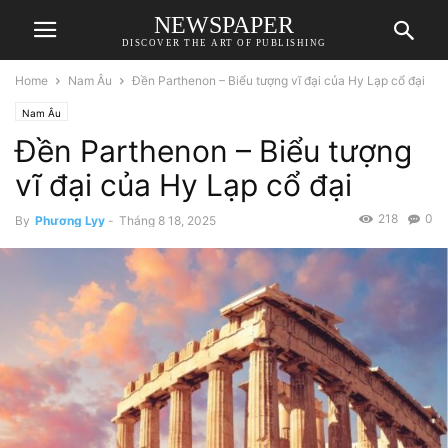
NEWSPAPER
DISCOVER THE ART OF PUBLISHING
Home
Nam Âu
Đền Parthenon – Biểu tượng vĩ đại của Hy Lạp cổ đại
Nam Âu
Đền Parthenon – Biểu tượng
vĩ đại của Hy Lạp cổ đại
218
0
By
Phương Lyy
-
Tháng 8 18, 2025