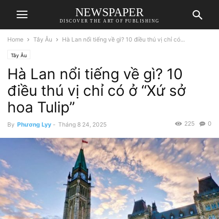
NEWSPAPER
DISCOVER THE ART OF PUBLISHING
Home
Tây Âu
Hà Lan nổi tiếng về gì? 10 điều thú vị chỉ có...
Tây Âu
Hà Lan nổi tiếng về gì? 10
điều thú vị chỉ có ở “Xứ sở
hoa Tulip”
225
0
By
Phương Lyy
-
Tháng 8 24, 2025