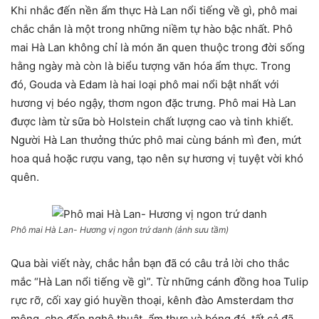
Khi nhắc đến nền ẩm thực Hà Lan nổi tiếng về gì, phô mai
chắc chắn là một trong những niềm tự hào bậc nhất. Phô
mai Hà Lan không chỉ là món ăn quen thuộc trong đời sống
hằng ngày mà còn là biểu tượng văn hóa ẩm thực. Trong
đó, Gouda và Edam là hai loại phô mai nổi bật nhất với
hương vị béo ngậy, thơm ngon đặc trưng. Phô mai Hà Lan
được làm từ sữa bò Holstein chất lượng cao và tinh khiết.
Người Hà Lan thưởng thức phô mai cùng bánh mì đen, mứt
hoa quả hoặc rượu vang, tạo nên sự hương vị tuyệt vời khó
quên.
Phô mai Hà Lan- Hương vị ngon trứ danh (ảnh sưu tầm)
Qua bài viết này, chắc hẳn bạn đã có câu trả lời cho thắc
mắc “Hà Lan nổi tiếng về gì”. Từ những cánh đồng hoa Tulip
rực rỡ, cối xay gió huyền thoại, kênh đào Amsterdam thơ
mộng, cho đến nghệ thuật, ẩm thực và bóng đá, tất cả đã