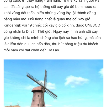
công cuộc trị thủy hàng trăm năm. Từ thế kỷ 13, người Hà
Lan đã sáng tạo ra hệ thống cối xay gió để bơm nước ra
khỏi vùng đất thấp, biến những vùng lầy lội thành đồng
bằng màu mỡ. Nổi tiếng nhất là quần thể cối xay gió
Kinderdijk với 19 chiếc cối xay gió cổ kính, được UNESCO
công nhận là Di sản Thế giới. Ngày nay, hình ảnh cối xay
gió không chỉ là minh chứng cho lịch sử hào hùng, mà còn
là điểm đến du lịch hấp dẫn, thu hút hàng triệu du khách
mỗi năm khi đặt chân đến Hà Lan.