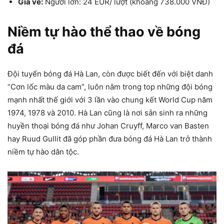
Giá vé:
Người lớn: 24 EUR/ lượt (khoảng 738.000 VNĐ)
Niềm tự hào thể thao về bóng
đá
Đội tuyển bóng đá Hà Lan, còn được biết đến với biệt danh
“Cơn lốc màu da cam”, luôn nằm trong top những đội bóng
mạnh nhất thế giới với 3 lần vào chung kết World Cup năm
1974, 1978 và 2010. Hà Lan cũng là nơi sản sinh ra những
huyền thoại bóng đá như Johan Cruyff, Marco van Basten
hay Ruud Gullit đã góp phần đưa bóng đá Hà Lan trở thành
niềm tự hào dân tộc.