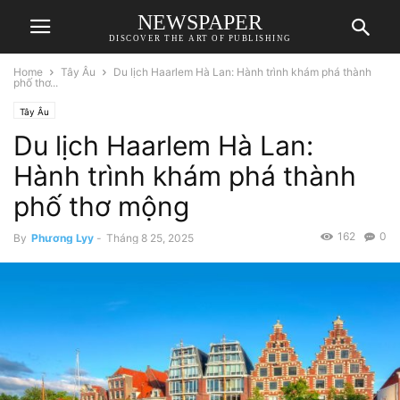
NEWSPAPER
DISCOVER THE ART OF PUBLISHING
Home
Tây Âu
Du lịch Haarlem Hà Lan: Hành trình khám phá thành
phố thơ...
Tây Âu
Du lịch Haarlem Hà Lan:
Hành trình khám phá thành
phố thơ mộng
162
0
By
Phương Lyy
-
Tháng 8 25, 2025