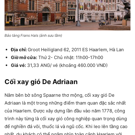
Bảo tàng Frans Hals (ảnh sưu tầm)
Địa chỉ:
Groot Heiligland 62, 2011 ES Haarlem, Hà Lan
Giờ mở cửa:
Thứ 2- Chủ nhật: 11h00-17h00
Giá vé:
31,33 ANG/ vé (khoảng 460.000 VNĐ)
Cối xay gió De Adriaan
Nằm bên bờ sông Spaarne thơ mộng, cối xay gió De
Adriaan là một trong những điểm tham quan đặc sắc nhất
của Haarlem. Được xây dựng lần đầu vào năm 1778, công
trình này từng là cối xay gió công nghiệp quan trọng dùng
để nghiền đá vôi, thuốc lá và ngũ cốc. Khi leo lên tầng cao
nhất, du khách có thể ngắm nhìn toàn cảnh Haarlem với