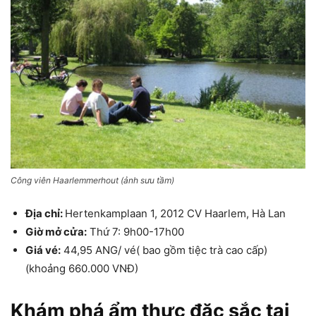
Công viên Haarlemmerhout (ảnh sưu tầm)
Địa chỉ:
Hertenkamplaan 1, 2012 CV Haarlem, Hà Lan
Giờ mở cửa:
Thứ 7: 9h00-17h00
Giá vé:
44,95 ANG/ vé( bao gồm tiệc trà cao cấp)
(khoảng 660.000 VNĐ)
Khám phá ẩm thực đặc sắc tại