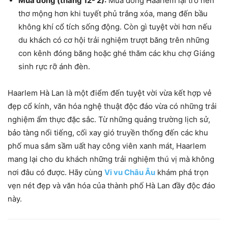
Mùa đông (tháng 12- 2):
Mùa đông Haarlem lại trở nên
thơ mộng hơn khi tuyết phủ trắng xóa, mang đến bầu
không khí cổ tích sống động. Còn gì tuyệt vời hơn nếu
du khách có cơ hội trải nghiệm trượt băng trên những
con kênh đóng băng hoặc ghé thăm các khu chợ Giáng
sinh rực rỡ ánh đèn.
Haarlem Hà Lan là một điểm đến tuyệt vời vừa kết hợp vẻ
đẹp cổ kính, văn hóa nghệ thuật độc đáo vừa có những trải
nghiệm ẩm thực đặc sắc. Từ những quảng trường lịch sử,
bảo tàng nổi tiếng, cối xay gió truyền thống đến các khu
phố mua sắm sầm uất hay công viên xanh mát, Haarlem
mang lại cho du khách những trải nghiệm thú vị mà không
nơi đâu có được. Hãy cùng
Vi vu Châu Âu
khám phá trọn
vẹn nét đẹp và văn hóa của thành phố Hà Lan đầy độc đáo
này.