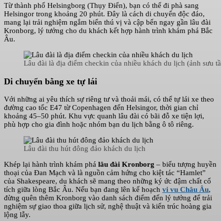
Từ thành phố Helsingborg (Thụy Điển), bạn có thể đi phà sang
Helsingor trong khoảng 20 phút. Đây là cách di chuyển độc đáo,
mang lại trải nghiệm ngắm biển thú vị và cập bến ngay gần lâu đài
Kronborg, lý tưởng cho du khách kết hợp hành trình khám phá Bắc
Âu.
Lâu đài là địa điểm checkin của nhiều khách du lịch (ảnh sưu t
Di chuyển bằng xe tự lái
Với những ai yêu thích sự riêng tư và thoải mái, có thể tự lái xe theo
đường cao tốc E47 từ Copenhagen đến Helsingor, thời gian chỉ
khoảng 45–50 phút. Khu vực quanh lâu đài có bãi đỗ xe tiện lợi,
phù hợp cho gia đình hoặc nhóm bạn du lịch bằng ô tô riêng.
Lâu đài thu hút đông đảo khách du lịch
Khép lại hành trình khám phá
lâu đài Kronborg
– biểu tượng huyền
thoại của Đan Mạch và là nguồn cảm hứng cho kiệt tác “Hamlet”
của Shakespeare, du khách sẽ mang theo những ký ức đậm chất cổ
tích giữa lòng Bắc Âu. Nếu bạn đang lên kế hoạch
vi vu Châu Âu
,
đừng quên thêm Kronborg vào danh sách điểm đến lý tưởng để trải
nghiệm sự giao thoa giữa lịch sử, nghệ thuật và kiến trúc hoàng gia
lộng lẫy.