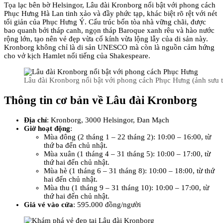
Tọa lạc bên bờ Helsingor, Lâu đài Kronborg nổi bật với phong cách
Phục Hưng Hà Lan tinh xảo và đầy phức tạp, khác biệt rõ rệt với nét
tối giản của Phục Hưng Ý. Cấu trúc bốn tòa nhà vững chãi, được
bao quanh bởi tháp canh, ngọn tháp Baroque xanh rêu và hào nước
rộng lớn, tạo nên vẻ đẹp vừa cổ kính vừa lộng lẫy của di sản này.
Kronborg không chỉ là di sản UNESCO mà còn là nguồn cảm hứng
cho vở kịch Hamlet nổi tiếng của Shakespeare.
Lâu đài Kronborg nổi bật với phong cách Phục Hưng (ảnh sưu 
Thông tin cơ bản về Lâu đài Kronborg
Địa chỉ
: Kronborg, 3000 Helsingor, Đan Mạch
Giờ hoạt động
:
Mùa đông (2 tháng 1 – 22 tháng 2): 10:00 – 16:00, từ
thứ ba đến chủ nhật.
Mùa xuân (1 tháng 4 – 31 tháng 5): 10:00 – 17:00, từ
thứ hai đến chủ nhật.
Mùa hè (1 tháng 6 – 31 tháng 8): 10:00 – 18:00, từ thứ
hai đến chủ nhật.
Mùa thu (1 tháng 9 – 31 tháng 10): 10:00 – 17:00, từ
thứ hai đến chủ nhật.
Giá vé vào cửa
: 595.000 đồng/người