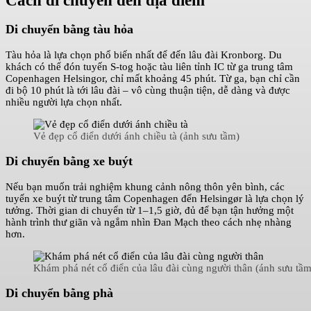
Cách di chuyển đến địa điểm
Di chuyển bằng tàu hỏa
Tàu hỏa là lựa chọn phổ biến nhất để đến lâu đài Kronborg. Du
khách có thể đón tuyến S-tog hoặc tàu liên tỉnh IC từ ga trung tâm
Copenhagen Helsingor, chỉ mất khoảng 45 phút. Từ ga, bạn chỉ cần
đi bộ 10 phút là tới lâu đài – vô cùng thuận tiện, dễ dàng và được
nhiều người lựa chọn nhất.
Vẻ đẹp cổ điển dưới ánh chiều tà (ảnh sưu tầm)
Di chuyển bằng xe buýt
Nếu bạn muốn trải nghiệm khung cảnh nông thôn yên bình, các
tuyến xe buýt từ trung tâm Copenhagen đến Helsingør là lựa chọn lý
tưởng. Thời gian di chuyển từ 1–1,5 giờ, đủ để bạn tận hưởng một
hành trình thư giãn và ngắm nhìn Đan Mạch theo cách nhẹ nhàng
hơn.
Khám phá nét cổ điển của lâu đài cùng người thân (ánh sưu tầm
Di chuyển bằng phà