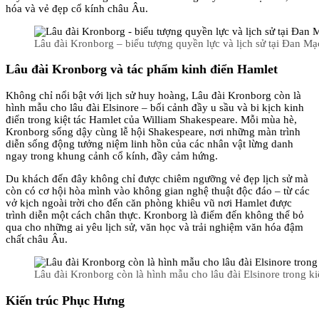
hóa và vẻ đẹp cổ kính châu Âu.
Lâu đài Kronborg – biểu tượng quyền lực và lịch sử tại Đan Mạ
Lâu đài Kronborg và tác phẩm kinh điển Hamlet
Không chỉ nổi bật với lịch sử huy hoàng, Lâu đài Kronborg còn là
hình mẫu cho lâu đài Elsinore – bối cảnh đầy u sầu và bi kịch kinh
điển trong kiệt tác Hamlet của William Shakespeare. Mỗi mùa hè,
Kronborg sống dậy cùng lễ hội Shakespeare, nơi những màn trình
diễn sống động tưởng niệm linh hồn của các nhân vật lừng danh
ngay trong khung cảnh cổ kính, đầy cảm hứng.
Du khách đến đây không chỉ được chiêm ngưỡng vẻ đẹp lịch sử mà
còn có cơ hội hòa mình vào không gian nghệ thuật độc đáo – từ các
vở kịch ngoài trời cho đến căn phòng khiêu vũ nơi Hamlet được
trình diễn một cách chân thực. Kronborg là điểm đến không thể bỏ
qua cho những ai yêu lịch sử, văn học và trải nghiệm văn hóa đậm
chất châu Âu.
Lâu đài Kronborg còn là hình mẫu cho lâu đài Elsinore trong ki
Kiến trúc Phục Hưng