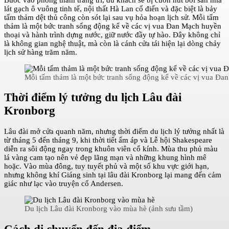
lát gạch ô vuông tinh tế, nội thất Hà Lan cổ điển và đặc biệt là bảy
tấm thảm dệt thủ công còn sót lại sau vụ hỏa hoạn lịch sử. Mỗi tấm
thảm là một bức tranh sống động kể về các vị vua Đan Mạch huyền
thoại và hành trình dựng nước, giữ nước đầy tự hào. Đây không chỉ
là không gian nghệ thuật, mà còn là cánh cửa tái hiện lại dòng chảy
lịch sử hàng trăm năm.
Mỗi tấm thảm là một bức tranh sống động kể về các vị vua Đan
Thời điểm lý tưởng du lịch Lâu đài
Kronborg
Lâu đài mở cửa quanh năm, nhưng thời điểm du lịch lý tưởng nhất là
từ tháng 5 đến tháng 9, khi thời tiết ấm áp và Lễ hội Shakespeare
diễn ra sôi động ngay trong khuôn viên cổ kính. Mùa thu phủ màu
lá vàng cam tạo nên vẻ đẹp lãng mạn và những khung hình mê
hoặc. Vào mùa đông, tuy tuyết phủ và một số khu vực giới hạn,
nhưng không khí Giáng sinh tại lâu đài Kronborg lại mang đến cảm
giác như lạc vào truyện cổ Andersen.
Du lịch Lâu đài Kronborg vào mùa hè (ảnh sưu tầm)