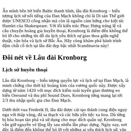
Ẩn mình bên bờ biển Baltic thanh bình, lâu đài Kronborg – biểu
tượng lịch sử nổi tiếng của Đan Mạch không chỉ là Di sản Thế giới
được UNESCO công nhận mà còn là nguồn cảm hứng cho kiệt tác
Hamlet của Shakespeare. Với lối kiến trúc Phục Hưng tráng lệ và
câu chuyện hoàng gia huyền thoại, Kronborg là điểm đến không thể
bỏ lỡ cho những tín đồ du lịch yêu thích sự giao thoa giữa nghệ
thuật, văn hóa và lịch sử Bắc Âu. Hãy cùng khám phá hành trình
đậm chất cổ tích tại lâu đài đẹp bậc nhất Scandinavia này!
Đôi nét về Lâu đài Kronborg
Lịch sử huyền thoại
Lâu đài Kronborg – biểu tượng quyền lực và lịch sử tại Đan Mạch, là
minh chứng cho thời kỳ hoàng kim của vương quốc này. Được xây
dựng từ năm 1420 với mục đích kiểm soát tuyến giao thương eo
biển Oresund và thu phí Sound Dues, Kronborg từng mang lại tới
2/3 thu nhập quốc gia cho Đan Mạch.
Dưới thời vua Frederik II, lâu đài được cải tạo thành cung điện nguy
nga với tháp vàng, đá sa thạch và các bữa yến tiệc xa hoa. Dù từng
bị hỏa hoạn tàn phá và sử dụng cho mục đích quân sự, Kronborg
vẫn giữ nguyên vẻ lộng lẫy sau nhiều lần phục dựng. Ngày nay, nơi
đây là điểm đến không thể bỏ lỡ với những ai yêu thích lịch sử, văn