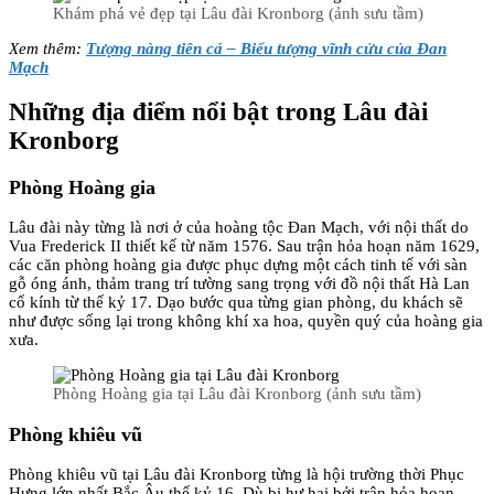
Khám phá vẻ đẹp tại Lâu đài Kronborg (ảnh sưu tầm)
Xem thêm:
Tượng nàng tiên cá – Biểu tượng vĩnh cửu của Đan
Mạch
Những địa điểm nổi bật trong Lâu đài
Kronborg
Phòng Hoàng gia
Lâu đài này từng là nơi ở của hoàng tộc Đan Mạch, với nội thất do
Vua Frederick II thiết kế từ năm 1576. Sau trận hỏa hoạn năm 1629,
các căn phòng hoàng gia được phục dựng một cách tinh tế với sàn
gỗ óng ánh, thảm trang trí tường sang trọng với đồ nội thất Hà Lan
cổ kính từ thế kỷ 17. Dạo bước qua từng gian phòng, du khách sẽ
như được sống lại trong không khí xa hoa, quyền quý của hoàng gia
xưa.
Phòng Hoàng gia tại Lâu đài Kronborg (ảnh sưu tầm)
Phòng khiêu vũ
Phòng khiêu vũ tại Lâu đài Kronborg từng là hội trường thời Phục
Hưng lớn nhất Bắc Âu thế kỷ 16. Dù bị hư hại bởi trận hỏa hoạn