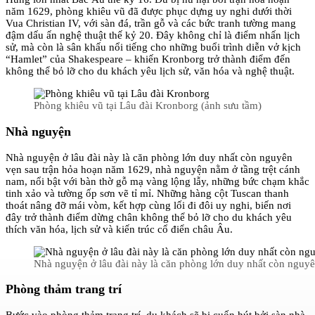
năm 1629, phòng khiêu vũ đã được phục dựng uy nghi dưới thời
Vua Christian IV, với sàn đá, trần gỗ và các bức tranh tường mang
đậm dấu ấn nghệ thuật thế kỷ 20. Đây không chỉ là điểm nhấn lịch
sử, mà còn là sân khấu nổi tiếng cho những buổi trình diễn vở kịch
“Hamlet” của Shakespeare – khiến Kronborg trở thành điểm đến
không thể bỏ lỡ cho du khách yêu lịch sử, văn hóa và nghệ thuật.
Phòng khiêu vũ tại Lâu đài Kronborg (ảnh sưu tầm)
Nhà nguyện
Nhà nguyện ở lâu đài này là căn phòng lớn duy nhất còn nguyên
vẹn sau trận hỏa hoạn năm 1629, nhà nguyện nằm ở tầng trệt cánh
nam, nổi bật với bàn thờ gỗ mạ vàng lộng lẫy, những bức chạm khắc
tinh xảo và tường ốp sơn vẽ tỉ mỉ. Những hàng cột Tuscan thanh
thoát nâng đỡ mái vòm, kết hợp cùng lối đi đôi uy nghi, biến nơi
đây trở thành điểm dừng chân không thể bỏ lỡ cho du khách yêu
thích văn hóa, lịch sử và kiến trúc cổ điển châu Âu.
Nhà nguyện ở lâu đài này là căn phòng lớn duy nhất còn nguy
Phòng thảm trang trí
Bước vào phòng thảm trang trí, du khách sẽ bị cuốn hút bởi sàn nhà