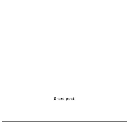
Share post:
acebook
Twitter
Pinterest
WhatsApp