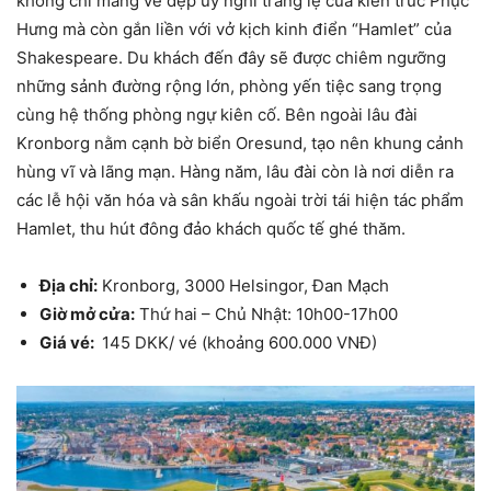
không chỉ mang vẻ đẹp uy nghi tráng lệ của kiến trúc Phục
Hưng mà còn gắn liền với vở kịch kinh điển “Hamlet” của
Shakespeare. Du khách đến đây sẽ được chiêm ngưỡng
những sảnh đường rộng lớn, phòng yến tiệc sang trọng
cùng hệ thống phòng ngự kiên cố. Bên ngoài lâu đài
Kronborg nằm cạnh bờ biển Oresund, tạo nên khung cảnh
hùng vĩ và lãng mạn. Hàng năm, lâu đài còn là nơi diễn ra
các lễ hội văn hóa và sân khấu ngoài trời tái hiện tác phẩm
Hamlet, thu hút đông đảo khách quốc tế ghé thăm.
Địa chỉ:
Kronborg, 3000 Helsingor, Đan Mạch
Giờ mở cửa:
Thứ hai – Chủ Nhật: 10h00-17h00
Giá vé:
145 DKK/ vé (khoảng 600.000 VNĐ)