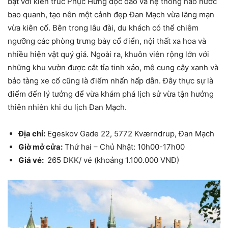
bật với kiến trúc Phục Hưng độc đáo và hệ thống hào nước
bao quanh, tạo nên một cảnh đẹp Đan Mạch vừa lãng mạn
vừa kiên cố. Bên trong lâu đài, du khách có thể chiêm
ngưỡng các phòng trưng bày cổ điển, nội thất xa hoa và
nhiều hiện vật quý giá. Ngoài ra, khuôn viên rộng lớn với
những khu vườn được cắt tỉa tinh xảo, mê cung cây xanh và
bảo tàng xe cổ cũng là điểm nhấn hấp dẫn. Đây thực sự là
điểm đến lý tưởng để vừa khám phá lịch sử vừa tận hưởng
thiên nhiên khi du lịch Đan Mạch.
Địa chỉ:
Egeskov Gade 22, 5772 Kværndrup, Đan Mạch
Giờ mở cửa:
Thứ hai – Chủ Nhật: 10h00-17h00
Giá vé:
265 DKK/ vé (khoảng 1.100.000 VNĐ)