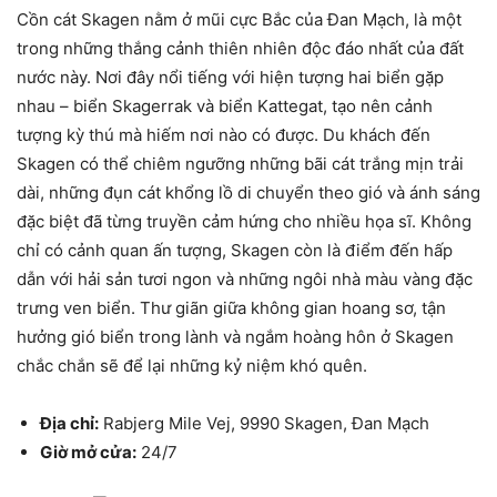
Cồn cát Skagen nằm ở mũi cực Bắc của Đan Mạch, là một
trong những thắng cảnh thiên nhiên độc đáo nhất của đất
nước này. Nơi đây nổi tiếng với hiện tượng hai biển gặp
nhau – biển Skagerrak và biển Kattegat, tạo nên cảnh
tượng kỳ thú mà hiếm nơi nào có được. Du khách đến
Skagen có thể chiêm ngưỡng những bãi cát trắng mịn trải
dài, những đụn cát khổng lồ di chuyển theo gió và ánh sáng
đặc biệt đã từng truyền cảm hứng cho nhiều họa sĩ. Không
chỉ có cảnh quan ấn tượng, Skagen còn là điểm đến hấp
dẫn với hải sản tươi ngon và những ngôi nhà màu vàng đặc
trưng ven biển. Thư giãn giữa không gian hoang sơ, tận
hưởng gió biển trong lành và ngắm hoàng hôn ở Skagen
chắc chắn sẽ để lại những kỷ niệm khó quên.
Địa chỉ:
Rabjerg Mile Vej, 9990 Skagen, Đan Mạch
Giờ mở cửa:
24/7