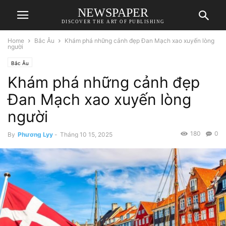
NEWSPAPER
DISCOVER THE ART OF PUBLISHING
Home
Bắc Âu
Khám phá những cảnh đẹp Đan Mạch xao xuyến lòng
người
Bắc Âu
Khám phá những cảnh đẹp
Đan Mạch xao xuyến lòng
người
180
0
By
Phương Lyy
-
Tháng 10 15, 2025