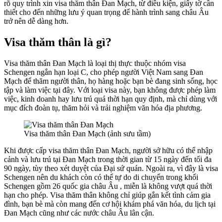
rõ quy trình xin visa thăm thân Đan Mạch, từ điều kiện, giấy tờ cần
thiết cho đến những lưu ý quan trọng để hành trình sang châu Âu
trở nên dễ dàng hơn.
Visa thăm thân là gì?
Visa thăm thân Đan Mạch là loại thị thực thuộc nhóm visa
Schengen ngắn hạn loại C, cho phép người Việt Nam sang Đan
Mạch để thăm người thân, họ hàng hoặc bạn bè đang sinh sống, học
tập và làm việc tại đây. Với loại visa này, bạn không được phép làm
việc, kinh doanh hay lưu trú quá thời hạn quy định, mà chỉ dùng với
mục đích đoàn tụ, thăm hỏi và trải nghiệm văn hóa địa phương.
Visa thăm thân Đan Mạch (ảnh sưu tầm)
Khi được cấp visa thăm thân Đan Mạch, người sở hữu có thể nhập
cảnh và lưu trú tại Đan Mạch trong thời gian từ 15 ngày đến tối đa
90 ngày, tùy theo xét duyệt của Đại sứ quán. Ngoài ra, vì đây là visa
Schengen nên du khách còn có thể tự do di chuyển trong khối
Schengen gồm 26 quốc gia châu Âu , miễn là không vượt quá thời
hạn cho phép. Visa thăm thân không chỉ giúp gắn kết tình cảm gia
đình, bạn bè mà còn mang đến cơ hội khám phá văn hóa, du lịch tại
Đan Mạch cũng như các nước châu Âu lân cận.