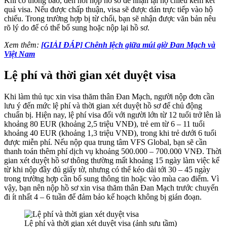
Khi có thông báo, đến nơi nộp hồ sơ để nhận lại hộ chiếu kèm kết
quả visa. Nếu được chấp thuận, visa sẽ được dán trực tiếp vào hộ
chiếu. Trong trường hợp bị từ chối, bạn sẽ nhận được văn bản nêu
rõ lý do để có thể bổ sung hoặc nộp lại hồ sơ.
Xem thêm:
[GIẢI ĐÁP] Chênh lệch giữa múi giờ Đan Mạch và
Việt Nam
Lệ phí và thời gian xét duyệt visa
Khi làm thủ tục xin visa thăm thân Đan Mạch, người nộp đơn cần
lưu ý đến mức lệ phí và thời gian xét duyệt hồ sơ để chủ động
chuẩn bị. Hiện nay, lệ phí visa đối với người lớn từ 12 tuổi trở lên là
khoảng 80 EUR (khoảng 2,5 triệu VNĐ), trẻ em từ 6 – 11 tuổi
khoảng 40 EUR (khoảng 1,3 triệu VNĐ), trong khi trẻ dưới 6 tuổi
được miễn phí. Nếu nộp qua trung tâm VFS Global, bạn sẽ cần
thanh toán thêm phí dịch vụ khoảng 500.000 – 700.000 VNĐ. Thời
gian xét duyệt hồ sơ thông thường mất khoảng 15 ngày làm việc kể
từ khi nộp đầy đủ giấy tờ, nhưng có thể kéo dài tới 30 – 45 ngày
trong trường hợp cần bổ sung thông tin hoặc vào mùa cao điểm. Vì
vậy, bạn nên nộp hồ sơ xin visa thăm thân Đan Mạch trước chuyến
đi ít nhất 4 – 6 tuần để đảm bảo kế hoạch không bị gián đoạn.
Lệ phí và thời gian xét duyệt visa (ảnh sưu tầm)