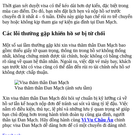
Thời gian xét duyệt visa có thể kéo dài hơn dự kiến, đặc biệt trong
mùa cao điểm. Do đó, bạn nên đặt lịch hẹn và nộp hồ sơ trước
chuyến đi ít nhất 4 – 6 tuần. Điều này giúp hạn chế rủi ro trễ chuyến
bay hoặc không kịp tham gia sự kiện gia đình tại Đan Mạch.
Các lỗi thường gặp khiến hồ sơ bị từ chối
Một số sai lầm thường gặp khi xin visa thăm thân Đan Mạch bao
gồm: thiếu giấy tờ quan trọng, thông tin trong hồ sơ không thống
nhất, không chứng minh được tài chính, hoặc không có bằng chứng
rõ ràng về quan hệ thân nhân. Ngoài ra, việc đặt vé máy bay, khách
sạn trước khi có visa cũng có thể dẫn đến rủi ro tài chính nếu hồ sơ
không được chấp thuận.
Visa thăm thân Đan Mạch (ảnh sưu tầm)
Xin visa thăm thân Đan Mạch đòi hỏi sự chuẩn bị kỹ lưỡng cả về
hồ sơ lẫn kế hoạch nộp đơn để tránh sai sót và tăng tỷ lệ đậu. Việc
nắm rõ điều kiện, thủ tục, lệ phí và những lưu ý quan trọng sẽ giúp
bạn chủ động hơn trong hành trình đoàn tụ cùng gia đình, người
thân tại Đan Mạch. Hãy đồng hành cùng
Vi Vu Châu Âu
chinh
phục visa Đan Mạch dễ dàng hơn để có một chuyến đi đáng nhớ.