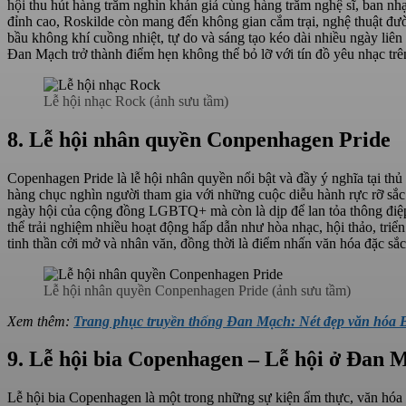
hội thu hút hàng trăm nghìn khán giả cùng hàng trăm nghệ sĩ, ban nh
đỉnh cao, Roskilde còn mang đến không gian cắm trại, nghệ thuật đư
bầu không khí cuồng nhiệt, tự do và sáng tạo kéo dài nhiều ngày liên
Đan Mạch trở thành điểm hẹn không thể bỏ lỡ với tín đồ yêu nhạc trên
Lễ hội nhạc Rock (ảnh sưu tầm)
8. Lễ hội nhân quyền Conpenhagen Pride
Copenhagen Pride là lễ hội nhân quyền nổi bật và đầy ý nghĩa tại th
hàng chục nghìn người tham gia với những cuộc diễu hành rực rỡ sắ
ngày hội của cộng đồng LGBTQ+ mà còn là dịp để lan tỏa thông điệp v
thể trải nghiệm nhiều hoạt động hấp dẫn như hòa nhạc, hội thảo, triể
tinh thần cởi mở và nhân văn, đồng thời là điểm nhấn văn hóa đặc s
Lễ hội nhân quyền Conpenhagen Pride (ảnh sưu tầm)
Xem thêm:
Trang phục truyền thống Đan Mạch: Nét đẹp văn hóa 
9. Lễ hội bia Copenhagen – Lễ hội ở Đan 
Lễ hội bia Copenhagen là một trong những sự kiện ẩm thực, văn hóa nổ