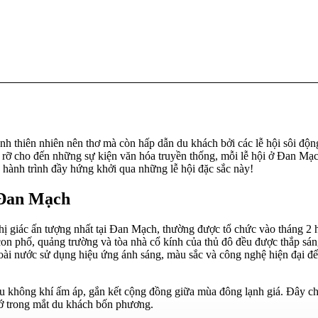
h thiên nhiên nên thơ mà còn hấp dẫn du khách bởi các lễ hội sôi độn
 rỡ cho đến những sự kiện văn hóa truyền thống, mỗi lễ hội ở Đan Mạ
ành trình đầy hứng khởi qua những lễ hội đặc sắc này!
 Đan Mạch
hị giác ấn tượng nhất tại Đan Mạch, thường được tổ chức vào tháng 2 
on phố, quảng trường và tòa nhà cổ kính của thủ đô đều được thắp sán
oài nước sử dụng hiệu ứng ánh sáng, màu sắc và công nghệ hiện đại để
.
bầu không khí ấm áp, gắn kết cộng đồng giữa mùa đông lạnh giá. Đây ch
ớ trong mắt du khách bốn phương.