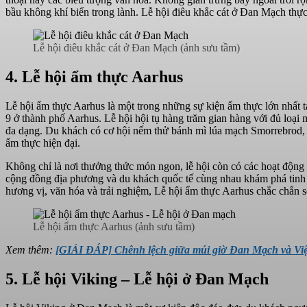
bầu không khí biển trong lành. Lễ hội điêu khắc cát ở Đan Mạch thực 
Lễ hội điêu khắc cát ở Đan Mạch (ảnh sưu tầm)
4. Lễ hội ẩm thực Aarhus
Lễ hội ẩm thực Aarhus là một trong những sự kiện ẩm thực lớn nhất 
9 ở thành phố Aarhus. Lễ hội hội tụ hàng trăm gian hàng với đủ loạ
đa dạng. Du khách có cơ hội nếm thử bánh mì lúa mạch Smorrebrod, thị
ẩm thực hiện đại.
Không chỉ là nơi thưởng thức món ngon, lễ hội còn có các hoạt động n
cộng đồng địa phương và du khách quốc tế cùng nhau khám phá tinh h
hương vị, văn hóa và trải nghiệm, Lễ hội ẩm thực Aarhus chắc chắn s
Lễ hội ẩm thực Aarhus (ảnh sưu tầm)
Xem thêm:
[GIẢI ĐÁP] Chênh lệch giữa múi giờ Đan Mạch và Vi
5. Lễ hội Viking – Lễ hội ở Đan Mạch