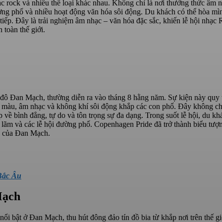
ạc rock và nhiều thể loại khác nhau. Không chỉ là nơi thưởng thức âm 
ờng phố và nhiều hoạt động văn hóa sôi động. Du khách có thể hòa mì
 tiếp. Đây là trải nghiệm âm nhạc – văn hóa đặc sắc, khiến lễ hội nhạc
 toàn thế giới.
ủ đô Đan Mạch, thường diễn ra vào tháng 8 hằng năm. Sự kiện này quy 
c màu, âm nhạc và không khí sôi động khắp các con phố. Đây không chỉ
ề bình đẳng, tự do và tôn trọng sự đa dạng. Trong suốt lễ hội, du kh
n lãm và các lễ hội đường phố. Copenhagen Pride đã trở thành biểu tượ
ắc của Đan Mạch.
Bắc Âu
Mạch
i bật ở Đan Mạch, thu hút đông đảo tín đồ bia từ khắp nơi trên thế gi