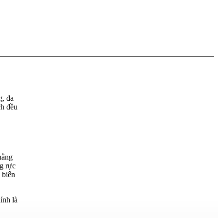
g, đa
ch đều
hằng
g rực
 biến
ính là