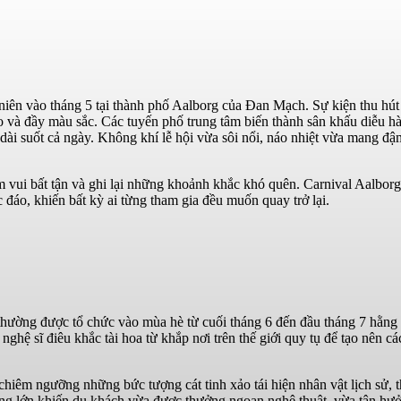
g niên vào tháng 5 tại thành phố Aalborg của Đan Mạch. Sự kiện thu hú
o và đầy màu sắc. Các tuyến phố trung tâm biến thành sân khấu diễu h
dài suốt cả ngày. Không khí lễ hội vừa sôi nổi, náo nhiệt vừa mang đậ
 vui bất tận và ghi lại những khoảnh khắc khó quên. Carnival Aalborg
 đáo, khiến bất kỳ ai từng tham gia đều muốn quay trở lại.
 thường được tổ chức vào mùa hè từ cuối tháng 6 đến đầu tháng 7 hằn
ghệ sĩ điêu khắc tài hoa từ khắp nơi trên thế giới quy tụ để tạo nên cá
hiêm ngưỡng những bức tượng cát tinh xảo tái hiện nhân vật lịch sử, 
rộng lớn khiến du khách vừa được thưởng ngoạn nghệ thuật, vừa tận hư