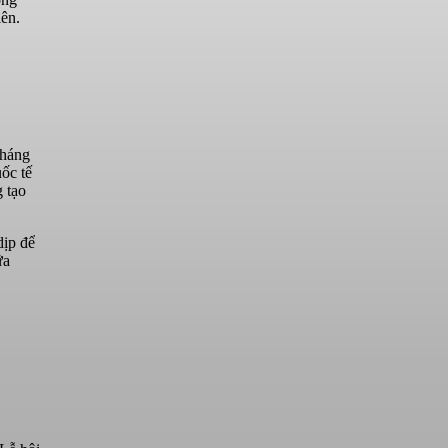
iên.
tháng
ốc tế
g tạo
dịp để
ữa