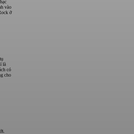
nhạc
nh vào
 Rock ở
tụ
 là
ách có
ng cho
ới.