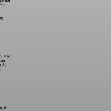
Lễ hội
ưỡng
ng
ăm. Vào
chào
 Đây
n
m, lễ