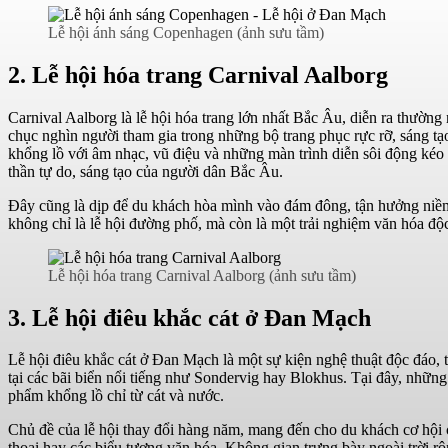
Lễ hội ánh sáng Copenhagen (ảnh sưu tầm)
2. Lễ hội hóa trang Carnival Aalborg
Carnival Aalborg là lễ hội hóa trang lớn nhất Bắc Âu, diễn ra thườn
chục nghìn người tham gia trong những bộ trang phục rực rỡ, sáng tạ
khổng lồ với âm nhạc, vũ điệu và những màn trình diễn sôi động kéo 
thần tự do, sáng tạo của người dân Bắc Âu.
Đây cũng là dịp để du khách hòa mình vào đám đông, tận hưởng niềm
không chỉ là lễ hội đường phố, mà còn là một trải nghiệm văn hóa độc
Lễ hội hóa trang Carnival Aalborg (ảnh sưu tầm)
3. Lễ hội điêu khắc cát ở Đan Mạch
Lễ hội điêu khắc cát ở Đan Mạch là một sự kiện nghệ thuật độc đáo,
tại các bãi biển nổi tiếng như Sondervig hay Blokhus. Tại đây, những n
phẩm khổng lồ chỉ từ cát và nước.
Chủ đề của lễ hội thay đổi hàng năm, mang đến cho du khách cơ hội c
thoại hay các biểu tượng văn hóa. Không gian trưng bày ngoài trời 