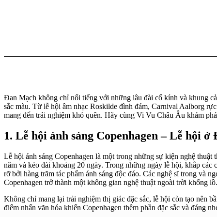
Đan Mạch không chỉ nổi tiếng với những lâu đài cổ kính và khung cản
sắc màu. Từ lễ hội âm nhạc Roskilde đình đám, Carnival Aalborg rực
mang đến trải nghiệm khó quên. Hãy cùng Vi Vu Châu Âu khám phá h
1. Lễ hội ánh sáng Copenhagen – Lễ hội ở
Lễ hội ánh sáng Copenhagen là một trong những sự kiện nghệ thuật t
năm và kéo dài khoảng 20 ngày. Trong những ngày lễ hội, khắp các c
rỡ bởi hàng trăm tác phẩm ánh sáng độc đáo.
Các nghệ sĩ trong và ng
Copenhagen trở thành một không gian nghệ thuật ngoài trời khổng lồ
Không chỉ mang lại trải nghiệm thị giác đặc sắc, lễ hội còn tạo nên 
điểm nhấn văn hóa khiến Copenhagen thêm phần đặc sắc và đáng nh