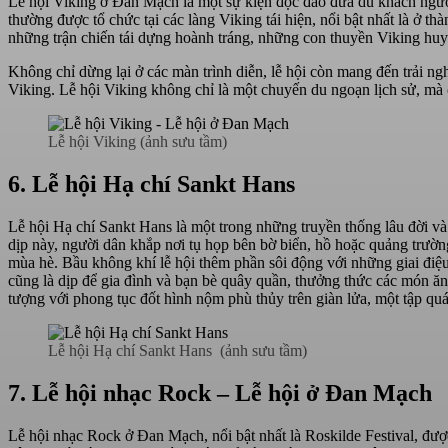
Lễ hội Viking ở Đan Mạch là một sự kiện độc đáo đưa du khách ngượ
thường được tổ chức tại các làng Viking tái hiện, nổi bật nhất là ở 
những trận chiến tái dựng hoành tráng, những con thuyền Viking huy
Không chỉ dừng lại ở các màn trình diễn, lễ hội còn mang đến trải 
Viking. Lễ hội Viking không chỉ là một chuyến du ngoạn lịch sử, mà
Lễ hội Viking (ảnh sưu tầm)
6. Lễ hội Hạ chí Sankt Hans
Lễ hội Hạ chí Sankt Hans là một trong những truyền thống lâu đời 
dịp này, người dân khắp nơi tụ họp bên bờ biển, hồ hoặc quảng trường
mùa hè. Bầu không khí lễ hội thêm phần sôi động với những giai điệu
cũng là dịp để gia đình và bạn bè quây quần, thưởng thức các món ăn
tượng với phong tục đốt hình nộm phù thủy trên giàn lửa, một tập 
Lễ hội Hạ chí Sankt Hans (ảnh sưu tầm)
7. Lễ hội nhạc Rock – Lễ hội ở Đan Mạch
Lễ hội nhạc Rock ở Đan Mạch, nổi bật nhất là Roskilde Festival, đư