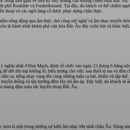
c dòng thời gian về thời kỳ huy hoàng của những chiến binh Bắc Âu. 
thành phố Roskilde và Frederikssund. Tại đây, du khách có thể chiêm ng
ền thoại và các ngôi làng cổ được phục dựng chân thực.
nghiệm sống động qua ẩm thực, thủ công mỹ nghệ và âm nhạc truyền thố
 còn là hành trình khám phá văn hóa Bắc Âu đầy cuốn hút và khác biệt.
và ý nghĩa nhất ở Đan Mạch, được tổ chức vào ngày 23 tháng 6 hằng n
 để đốt lửa trại khổng lồ, biểu tượng cho việc xua đuổi tà ma và đón 
 dân ca, tiếng nhạc vang lên cùng những màn ca hát, khiêu vũ tập thể.
 truyền thống và tận hưởng đêm Hạ chí ấm áp. Đặc biệt, du khách sẽ ấ
quán mang đậm màu sắc huyền thoại Bắc Âu.
ợc xem là một trong những sự kiện âm nhạc lớn nhất châu Âu. Hàng nă