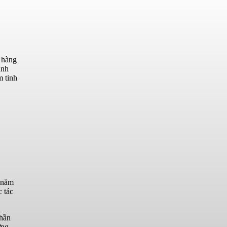
t hàng
ành
m tinh
g năm
c tác
thần
ởng