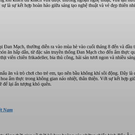
sự là sự kết hợp hoàn hảo giữa sáng tạo nghệ thuật và vẻ đẹp thiên nh
tại Đan Mạch, thường diễn ra vào mùa hè vào cuối tháng 8 đến và đầu 
i món ăn hấp dẫn, từ đặc sản truyền thống Đan Mạch cho đến ẩm thực qu
t viên chiên frikadeller, bia thủ công, hải sản tươi ngon và nhiều sán
ấu ăn và trò chơi cho trẻ em, tạo nên bầu không khí sôi động. Đây là 
oa ẩm thực trong không gian náo nhiệt, thân thiện. Với sự kết hợp gi
ẽ để lại ấn tượng khó quên.
ệt Nam