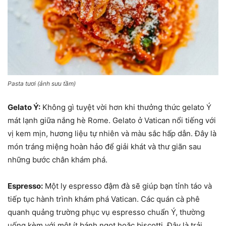
Pasta tươi (ảnh sưu tầm)
Gelato Ý:
Không gì tuyệt vời hơn khi thưởng thức gelato Ý
mát lạnh giữa nắng hè Rome. Gelato ở Vatican nổi tiếng với
vị kem mịn, hương liệu tự nhiên và màu sắc hấp dẫn. Đây là
món tráng miệng hoàn hảo để giải khát và thư giãn sau
những bước chân khám phá.
Espresso:
Một ly espresso đậm đà sẽ giúp bạn tỉnh táo và
tiếp tục hành trình khám phá Vatican. Các quán cà phê
quanh quảng trường phục vụ espresso chuẩn Ý, thường
uống kèm với một ít bánh ngọt hoặc biscotti. Đây là trải