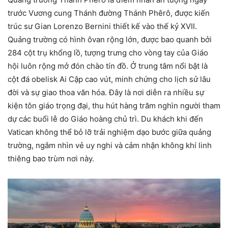
trước Vương cung Thánh đường Thánh Phêrô, được kiến
trúc sư Gian Lorenzo Bernini thiết kế vào thế kỷ XVII.
Quảng trường có hình ôvan rộng lớn, được bao quanh bởi
284 cột trụ khổng lồ, tượng trưng cho vòng tay của Giáo
hội luôn rộng mở đón chào tín đồ. Ở trung tâm nổi bật là
cột đá obelisk Ai Cập cao vút, minh chứng cho lịch sử lâu
đời và sự giao thoa văn hóa. Đây là nơi diễn ra nhiều sự
kiện tôn giáo trọng đại, thu hút hàng trăm nghìn người tham
dự các buổi lễ do Giáo hoàng chủ trì. Du khách khi đến
Vatican không thể bỏ lỡ trải nghiệm dạo bước giữa quảng
trường, ngắm nhìn vẻ uy nghi và cảm nhận không khí linh
thiêng bao trùm nơi này.