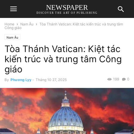
NEWSPAPER
DISCOVER THE ART OF PUBLISHING
Home
Nam Âu
Tòa Thánh Vatican: Kiệt tác kiến trúc và trung tâm
Công giáo
Nam Âu
Tòa Thánh Vatican: Kiệt tác
kiến trúc và trung tâm Công
giáo
199
0
By
Phương Lyy
-
Tháng 10 27, 2025