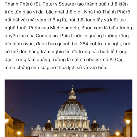
Thánh Phêrô (St. Peter’s Square) tạo thành quần thể kiến
trúc tôn giáo vĩ đại bậc nhất thế giới. Nhà thờ Thánh Phêrô
nổi bật với mái vòm khổng lồ, nội thất lộng lẫy và kiệt tác
nghệ thuật Pietà của Michelangelo, được xem là biểu tượng
quyền lực của Công giáo. Phía trước là quảng trường rộng
lớn hình ôvan, được bao quanh bởi 284 cột trụ uy nghi, nơi
có thể đón hàng trăm nghìn tín đồ trong các buổi lễ trọng
đại. Trung tâm quảng trường là cột đá obelisk cổ Ai Cập,
minh chứng cho sự giao thoa lịch sử và văn hóa.