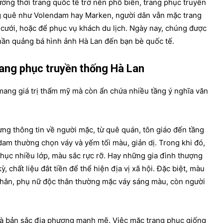
ướng thời trang quốc tế trở nên phổ biến, trang phục truyền
ng quê như Volendam hay Marken, người dân vẫn mặc trang
 cưới, hoặc để phục vụ khách du lịch. Ngày nay, chúng được
hần quảng bá hình ảnh Hà Lan đến bạn bè quốc tế.
rang phục truyền thống Hà Lan
ang giá trị thẩm mỹ mà còn ẩn chứa nhiều tầng ý nghĩa văn
ng thông tin về người mặc, từ quê quán, tôn giáo đến tầng
dam thường chọn váy và yếm tối màu, giản dị. Trong khi đó,
hục nhiều lớp, màu sắc rực rỡ. Hay những gia đình thượng
 chất liệu đắt tiền để thể hiện địa vị xã hội. Đặc biệt, màu
n nhân, phụ nữ độc thân thường mặc váy sáng màu, còn người
 và bản sắc địa phương mạnh mẽ. Việc mặc trang phục giống