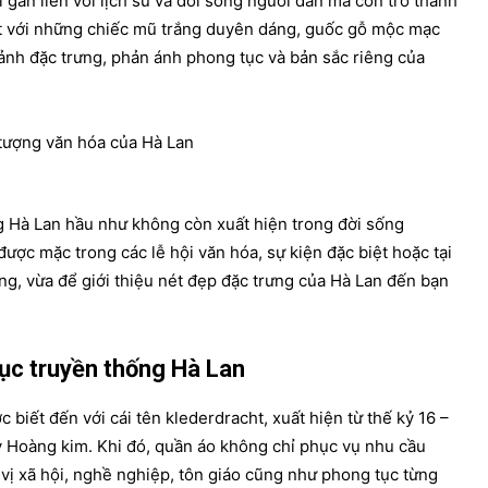
 gắn liền với lịch sử và đời sống người dân mà còn trở thành
bật với những chiếc mũ trắng duyên dáng, guốc gỗ mộc mạc
ảnh đặc trưng, phản ánh phong tục và bản sắc riêng của
g Hà Lan hầu như không còn xuất hiện trong đời sống
ợc mặc trong các lễ hội văn hóa, sự kiện đặc biệt hoặc tại
ống, vừa để giới thiệu nét đẹp đặc trưng của Hà Lan đến bạn
hục truyền thống Hà Lan
biết đến với cái tên klederdracht, xuất hiện từ thế kỷ 16 –
kỳ Hoàng kim.
Khi đó, quần áo không chỉ phục vụ nhu cầu
vị xã hội, nghề nghiệp, tôn giáo cũng như phong tục từng