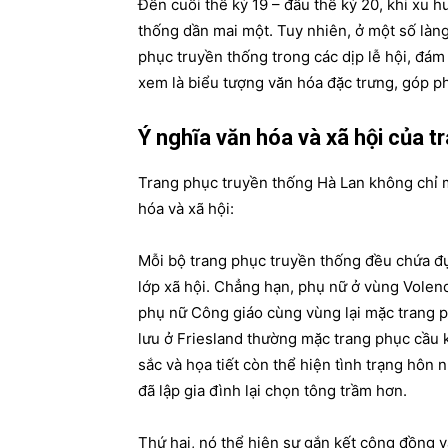
Đến cuối thế kỷ 19 – đầu thế kỷ 20, khi xu h
thống dần mai một. Tuy nhiên, ở một số là
phục truyền thống trong các dịp lễ hội, đám
xem là biểu tượng văn hóa đặc trưng, góp p
Ý nghĩa văn hóa và xã hội của t
Trang phục truyền thống Hà Lan không chỉ m
hóa và xã hội:
Mỗi bộ trang phục truyền thống đều chứa đự
lớp xã hội. Chẳng hạn, phụ nữ ở vùng Volen
phụ nữ Công giáo cùng vùng lại mặc trang p
lưu ở Friesland thường mặc trang phục cầu kỳ,
sắc và họa tiết còn thể hiện tình trạng hô
đã lập gia đình lại chọn tông trầm hơn.
Thứ hai, nó thể hiện sự gắn kết cộng đồng