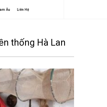
am Âu
Liên Hệ
yền thống Hà Lan