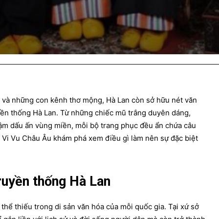
gió và những con kênh thơ mộng, Hà Lan còn sở hữu nét văn
yền thống Hà Lan. Từ những chiếc mũ trắng duyên dáng,
ậm dấu ấn vùng miền, mỗi bộ trang phục đều ẩn chứa câu
g Vi Vu Châu Âu khám phá xem điều gì làm nên sự đặc biệt
truyền thống Hà Lan
hể thiếu trong di sản văn hóa của mỗi quốc gia. Tại xứ sở