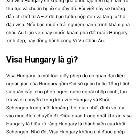
Xin visa Hungary sẽ không quá phức tạp nếu bạn nắm rõ
thủ tục và chuẩn bị hồ sơ đầy đủ. Bài viết này sẽ hướng
dẫn chi tiết từ A – Z để bạn tự tin nộp đơn và tăng cơ hội
đậu visa. Nếu bạn muốn trải nghiệm hành trình khám phá
châu Âu trọn vẹn hay muốn khám phá đất nước Hungary
xinh đẹp, hãy đồng hành cùng Vi Vu Châu Âu.
Visa Hungary là gì?
Visa Hungary là một loại giấy phép do cơ quan đại diện
ngoại giao của Hungary gồm Đại sứ quán hoặc Tổng Lãnh
sự quán cấp, cho phép người nước ngoài nhập cảnh, lưu
trú và di chuyển trong khu vực Hungary và Khối
Schengen trong một khoảng thời gian nhất định và tùy
vào mục đích chuyến đi. Điều quan trọng nhất khi xin visa
Hungary là hiểu rõ rằng Hungary là thành viên của khối
Schengen. Nhờ đó, Visa Hungary không chỉ được phép