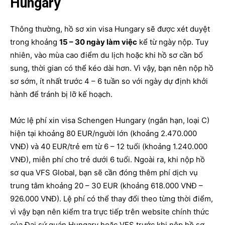
Hungary
Thông thường, hồ sơ xin visa Hungary sẽ được xét duyệt
trong khoảng
15 – 30 ngày làm việc
kể từ ngày nộp. Tuy
nhiên, vào mùa cao điểm du lịch hoặc khi hồ sơ cần bổ
sung, thời gian có thể kéo dài hơn. Vì vậy, bạn nên nộp hồ
sơ sớm, ít nhất trước 4 – 6 tuần so với ngày dự định khởi
hành để tránh bị lỡ kế hoạch.
Mức lệ phí xin visa Schengen Hungary (ngắn hạn, loại C)
hiện tại khoảng 80 EUR/người lớn (khoảng 2.470.000
VNĐ) và 40 EUR/trẻ em từ 6 – 12 tuổi (khoảng 1.240.000
VNĐ), miễn phí cho trẻ dưới 6 tuổi. Ngoài ra, khi nộp hồ
sơ qua VFS Global, bạn sẽ cần đóng thêm phí dịch vụ
trung tâm khoảng 20 – 30 EUR (khoảng 618.000 VNĐ –
926.000 VNĐ). Lệ phí có thể thay đổi theo từng thời điểm,
vì vậy bạn nên kiểm tra trực tiếp trên website chính thức
của Đại sứ quán Hungary hoặc VFS trước khi nộp hồ sơ.